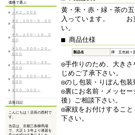
価格で選ぶ
黄・朱・赤・緑・茶の
～￥２，０００
入っています。 お菓
￥２，１００～５，００
０
い。
￥５，２５０～１０，０
■ 商品仕様
００
￥１０，５００～２０，
製品名
欅 五色銘々
０００
￥２１，０００～３０，
◎手作りのため、大き
０００
じめご了承下さい。
￥３１，５００～５０，
◎のし包装・りぼん包装
０００
◎裏にお名前・メッセー
￥５０，０００～
後）ご相談下さい。
店長日記
◎家紋をお付けすること
こんにちは！店長の西村で
下さい。
す。
当店は、京都三条柳馬場
で、大正１３年より漆器を