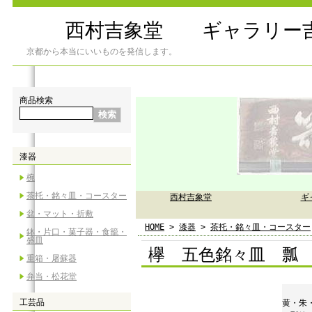
西村吉象堂 ギャラリー
京都から本当にいいものを発信します。
商品検索
漆器
椀
茶托・銘々皿・コースター
西村吉象堂
ギ
盆・マット・折敷
HOME
>
漆器
>
茶托・銘々皿・コースター
鉢・片口・菓子器・食籠・
盛皿
欅 五色銘々皿 瓢
重箱・屠蘇器
弁当・松花堂
工芸品
黄・朱