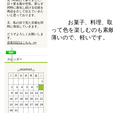
見つめ続けて参りました。
日々変る風や空気、変らず
同時に進化し続ける伝統を
商品を介して伝えていきた
いと思っております。
お菓子、料理、取
又、私の目で見た京都を同
時に発信していきます。
って色を楽しむの
どうぞよろしくお願いしま
薄いので、軽いです。
す。
店長日記はこちら >>
カレンダー
＜
2026年8月
＞
日
月
火
水
木
金
土
1
2
3
4
5
6
7
8
9
10
11
12
13
14
15
16
17
18
19
20
21
22
23
24
25
26
27
28
29
30
31