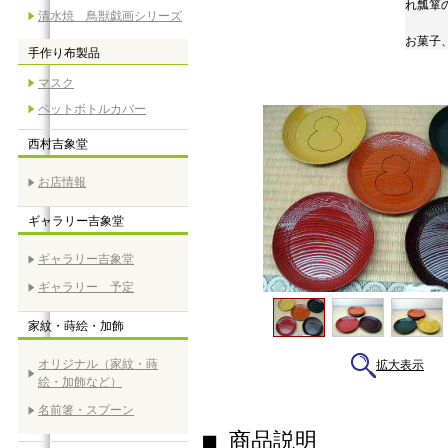
れ瓢箪
清水焼 鳥獣戯画シリーズ
お菓子
手作り布製品
マスク
ペットボトルカバー
西村吉象堂
お店情報
ギャラリー吉象堂
ギャラリー吉象堂
ギャラリー 予定
家紋・蒔絵・加飾
オリジナル（家紋・蒔
拡大表示
絵・加飾など）
名前箸・スプーン
■ 商品説明